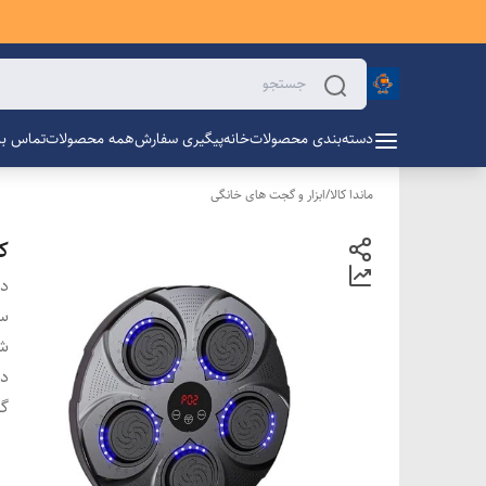
دسته‌بندی محصولات
خانه
پیگیری سفارش
همه محصولات
تماس با 
ماندا کالا
/
ابزار و گجت های خانگی
ک
دس
سا
ش
د
گا