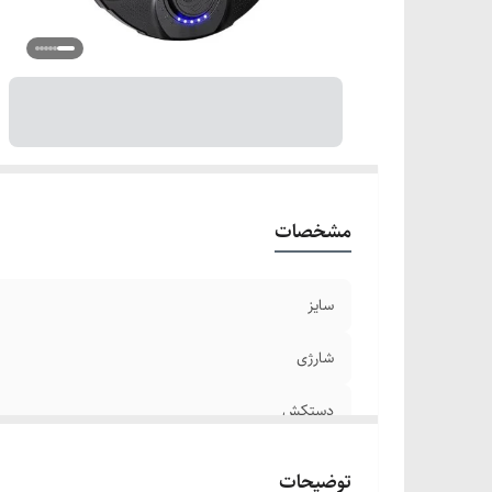
مشخصات
سایز
شارژی
دستکش
گارانتی
توضیحات