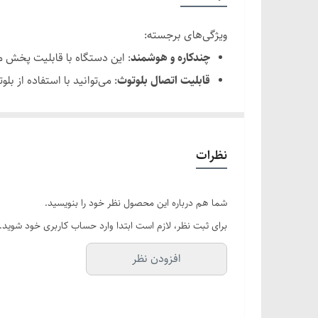
ویژگی‌های برجسته:
چندکاره و هوشمند
: این دستگاه با قابلیت پخش م
قابلیت اتصال بلوتوث
: می‌توانید با استفاده از ب
مواد با کیفیت
: ساخته شده از ABS و فوم PU، این دستگاه دوام بالایی دارد و برای استفاده طولانی‌مدت مناسب است.
ابعاد و وزن مناسب
: با وزن تنها 2.5 کیلوگرم و ابعاد 40x40x6 سانتی‌متر، این دستگاه به راحتی قابل حمل و نصب است.
شارژ سریع و عمر باتری طولانی
: با یک بار شارژ 1-2 ساعته، این دستگاه می‌تواند تا 6 ساعت کار کند، که برای چندین جلسه تمرین کافی است.
نظرات
مزایای استفاده:
بهبود مهارت‌های بوکس
: با استفاده از این دستگا
شما هم درباره این محصول نظر خود را بنویسید.
افزایش انگیزه
: ترکیب موزیک با تمرینات بوکس، ا
برای ثبت نظر، لازم است ابتدا وارد حساب کاربری خود شوید.
سهولت در استفاده
: نصب و استفاده آسان این دست
افزودن نظر
جمع بندی:
اگر به دنبال یک راهکار جدید و هیجان‌انگیز برای ت
طراحی مدرن، تجربه تمرینات شما را به سطحی جدید م