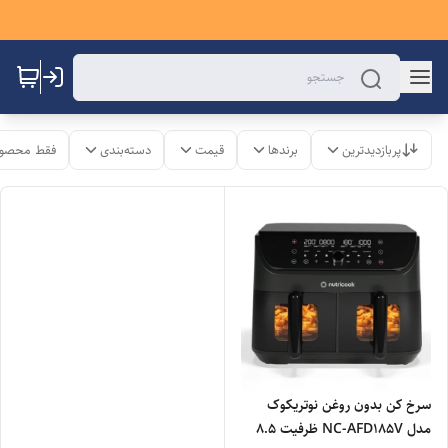
پربازدیدترین
برندها
قیمت
دسته‌بندی
فقط محصول
سرخ کن بدون روغن نوتریکوک
مدل NC-AFD185V ظرفیت 8.5