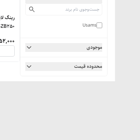
رینگ لا
Usams
ضمانت ا
52,000
موجودی
محدوده قیمت