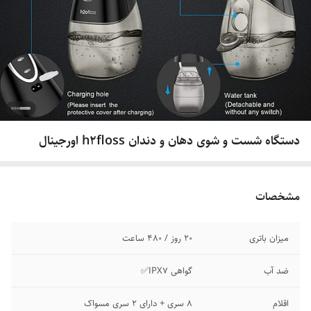
دستگاه شست و شوی دهان و دندان h2floss اورجینال
مشخصات
میزان باتری
20 روز / 480 ساعت
ضد آب
گواهی IPX7✅
اقلام
8 سری + دارای 2 سری مسواک