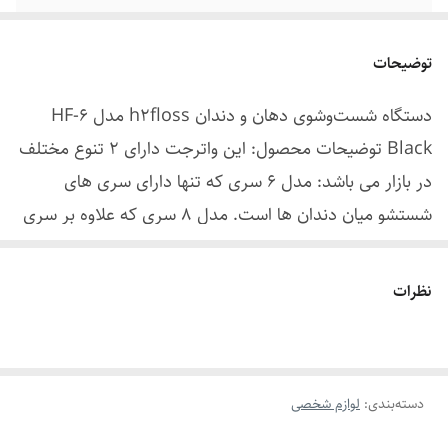
کیف
دارد
توضیحات
دسته
ارگونومیک
دستگاه شست‌وشوی دهان و دندان h2floss مدل HF-6
Black توضیحات محصول: این واترجت دارای 2 تنوع مختلف
در بازار می باشد: مدل 6 سری که تنها دارای سری های
شستشو میان دندان ها است. مدل 8 سری که علاوه بر سری
های شست شو دارای 2 سری مسواک اضافه است برای تمیز
کردن دندان ها کاربرد دارد. با دستگاه شست‌وشوی دهان و
نظرات
دندان h2floss مدل HF-6 Black، نظافت دهان و دندان را
به سطحی حرفه‌ای برسانید.
دسته‌بندی
:
لوازم شخصی