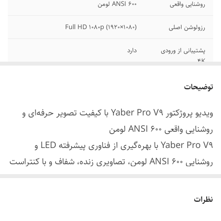
روشنایی واقعی
600 ANSI لومن
رزولوشن اصلی
Full HD 1080p (1920×1080)
پشتیبانی از ورودی
دارد
4K
تصحیح تصویر
فوکوس خودکار + Keystone هوشمند
توضیحات
اتصالات بی‌سیم
WiFi 6 / Bluetooth 5.2
ویدیو پروژکتور Yaber Pro V9 با کیفیت تصویر حرفه‌ای و
روشنایی واقعی 600 ANSI لومن
پورت‌ها
HDMI×2، USB×2، AV، Audio 3.5 mm
Yaber Pro V9 با بهره‌گیری از فناوری پیشرفته LED و
عمر لامپ LED
تا 25,000 ساعت
روشنایی 600 ANSI لومن، تصاویری زنده، شفاف و با کنتراست
بالا ارائه می‌دهد. این میزان روشنایی برای استفاده در
حداکثر سایز تصویر
حدود 200 اینچ
اتاق‌های نیمه‌تاریک یا تاریک کاملاً ایده‌آل است و جزئیات
نظرات
کاربردها
سینمای خانگی، بازی، آموزش، ارائه
تصویر را حتی در صحنه‌های تاریک حفظ می‌کند.