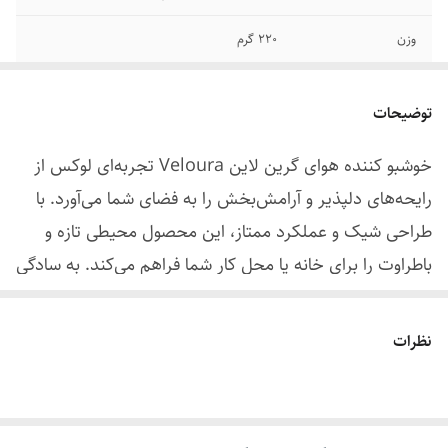
وزن
220 گرم
ابعاد
68*100 میلی متر
توضیحات
ظرفیت باتری
800 میلی آمپر
خوشبو کننده هوای گرین لاین Veloura تجربه‌ای لوکس از
دوام باتری
3-4 ساعت
رایحه‌های دلپذیر و آرامش‌بخش را به فضای شما می‌آورد. با
زمان شارژ کامل
1.5 ساعت
طراحی شیک و عملکرد ممتاز، این محصول محیطی تازه و
باطراوت را برای خانه یا محل کار شما فراهم می‌کند. به سادگی
درگاه شارژ
تایپ سی
احساس آرامش و تازگی را تجربه کنید و فضای دلخواهتان را با
قدرت
10 وات
رایحه‌های طبیعی و ماندگار پر کنید.
نظرات
محدوده خوشبو کردن
15 متر مربع