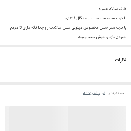
ظرف سالاد همراه
با درب مخصوص سس و چنگال فانتزی
با درب سبز سس مخصوص میتونی سس سالادت رو جدا نگه داری تا موقع
خوردن تازه و خوش طعم بمونه
جنس با کیفیت اعلا
درب ضد نشت و طراحی منحصر به فرد
نظرات
مناسب باشگاه و سفر و محل کار و پیک نیک
مناسب سالاد ، میوه ، ماکارونی ، نودل ،
قابل شستشو
دسته‌بندی
:
لوازم آشپزخانه