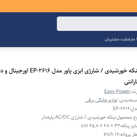
ما
رضایت مشتریان
پنکه خورشیدی / شارژی ایزی پاور مدل EP-2616 اورج
رانتی
ند:
Easy Power
ته‌بندی
:
لوازم خانگی برقی
دل
:
EP-2616
وع محصول
:
پنکه خورشیدی / شارژی AC/DC پایه‌دار
یز پنکه
:
43 × 28 × 65.8 cm
ر پروانه
:
16 Inch