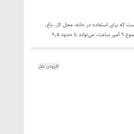
ی ایزی پاور مدل EP-2616 یک پنکه ۱۶ اینچی قدرتمند با امکان کارکرد از برق شهری و باتری (AC/DC) است که برای استفاده در خانه، محل کار، باغ،
تراس و حتی زمان قطعی برق طراحی شده است. این مدل با بهره‌گیری از دو باتری سیلد اسید ۶ ولت با ظرفیت مجموع ۹ آمپر ساعت، می‌تواند تا حدود ۶٫۵
تان، حتی در زمان قطعی برق، خنکی مطبوعی را برای شما
افزودن نظر
بدنه این پنکه از Metal Grill مقاوم ساخته شده و پره ۱۶ اینچی آن، حجم باد بسیار خوبی تولید می‌کند. امکان نوسان خودکار (Shake Head) و کنترل سرعت باد
 می‌کند جریان هوا را در تمام فضای اتاق پخش کنید. علاوه بر عملکرد اصلی پنکه، این مدل به ۱۴ عدد LED به‌عنوان چراغ شب مجهز است که در کمپینگ،
پنکه شارژی EP-2616 هم از طریق برق شهری 110–240V و هم از طریق آداپتور DC 9V شارژ می‌شود. همچنین روی بدنه آن خروجی DC و خروجی USB برای
ر روشن بودن دستگاه قرار دارد که استفاده روزمره را ساده‌تر