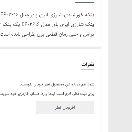
نش
جنس بدنه و توری
نش
پنکه خورشیدی،شارژی ایزی پاور مدل EP-2616
رنگ بدنه
نو
اب
نوع باتری
کش
ساعت در سرعت بالا و تا
تعداد باتری
فراهم می‌کند.
ویژگی های این محصول
ظرفیت باتری
نظرات
دارای
شما هم درباره این محصول نظر خود را بنویسید.
کارکرد چراغ
مسافرت، یا هنگام قطع برق، نقش یک چراغ اضطر
برای ثبت نظر، لازم است ابتدا وارد حساب کاربری خود شوید.
قابلیت های این محصول
ولتاژ ورودی
افزودن نظر
زمان شارژ
می‌کند.