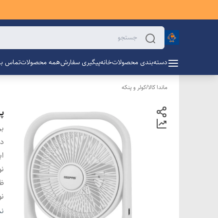
دسته‌بندی محصولات
خانه
پیگیری سفارش
همه محصولات
تماس با 
ماندا کالا
/
کولر و پنکه
پنک
بر
دس
اب
نو
ظر
نو
وی
نم