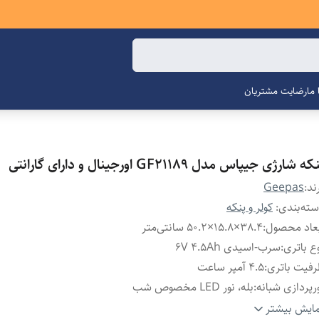
ما
رضایت مشتریان
ه شارژی جیپاس مدل GF21189 اورجینال و دارای گارانتی
ند:
Geepas
ته‌بندی
:
کولر و پنکه
عاد محصول
:
38.4×15.8×50.2 سانتی‌متر
ع باتری
:
سرب-اسیدی 6V 4.5Ah
فیت باتری
:
4.5 آمپر ساعت
رپردازی شبانه
:
بله، نور LED مخصوص شب
ژگی‌های ایمنی
:
طراحی بسته برای حفاظت از کودکان
ایش بیشتر