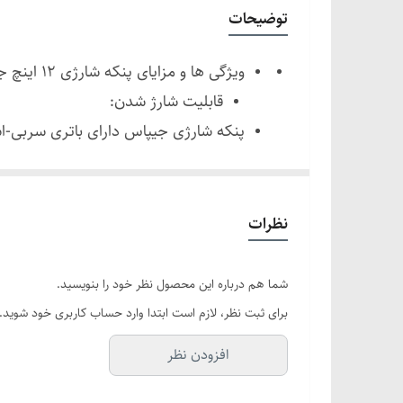
نورپردازی شبانه
توضیحات
ویژگی‌های ایمنی
ویژگی ها و مزایای پنکه شارژی 12 اینچ جیپاس
ورودی خورشیدی
قابلیت شارژ شدن:
خروجی USB
مواقع قطع برق یا در محیط‌های بدون د
کاربردها
دارای 3 سرعت قابل کنترل:
این فن دارای 3 سطح سرعت ق
نظرات
متوسط و زیاد یکی را انتخاب کنید.
شما هم درباره این محصول نظر خود را بنویسید.
طراحی آیرودینامیکی با تیغه‌های قدرتمند:
برای ثبت نظر، لازم است ابتدا وارد حساب کاربری خود شوید.
تیغه‌های آیرودینامیکی این فن از مواد 
افزودن نظر
خنک کنید.
بدنه مقاوم در برابر زنگ‌زدگی: