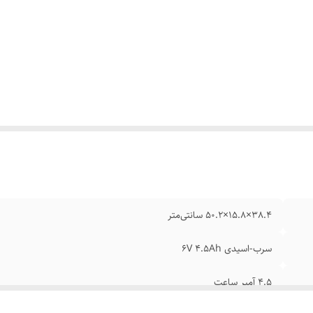
ودی خورشیدی
:
دارد
وجی USB
:
دارد
ربردها
:
خانه، دفتر، اتاق خواب، کتابخانه، فضاهای بیرونی، و غیره
38.4×15.8×50.2 سانتی‌متر
سرب-اسیدی 6V 4.5Ah
4.5 آمپر ساعت