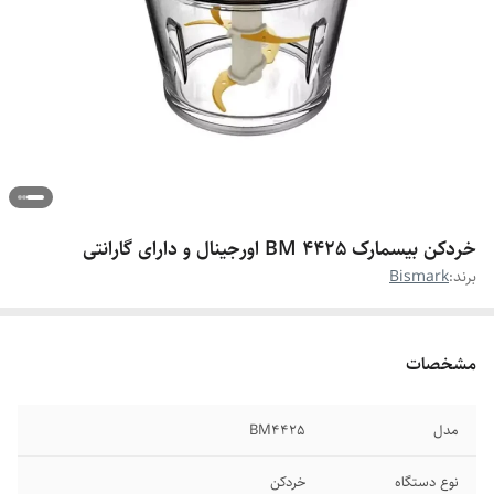
خردکن بیسمارک BM 4425 اورجینال و دارای گارانتی
برند:
Bismark
مشخصات
مدل
BM4425
نوع دستگاه
خردکن