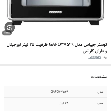
توستر جیپاس مدل GAFO37549 ظرفیت ۲۵ لیتر اورجینال
و دارای گارانتی
برند:
Geepas
مشخصات
مدل
GAFO37549
حجم
25 لیتر