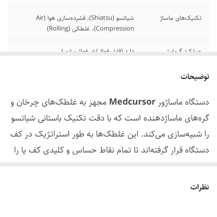
تکنیک‌های ماساژ
شیاتسو (Shiatsu)، فشرده‌سازی هوا (Air
Compression)، غلطکی (Rolling)
عملکرد گرمایشی
دارد (قابل فعال/غیرفعال‌سازی)
سطوح شدت
۳ سطح قابل تنظیم برای فشار هوا
توضیحات
تایمر خودکار
خاموشی خودکار پس از ۱۵ دقیقه
دستگاه ماساژور
Medcursor
مجهز به غلطک‌های چرخان و
گره‌های ماساژدهنده است که با دقت تکنیک باستانی شیاتسو
حداکثر سایز پا
مناسب برای اکثر سایزها (معمولاً تا سایز ۴۶
مردانه)
را شبیه‌سازی می‌کند. این غلطک‌ها به طور استراتژیک در کف
دستگاه قرار گرفته‌اند تا تمام نقاط حساس و کلیدی کف پا را
آسترهای داخلی
قابل جداسازی و قابل شستشو با ماشین
لباسشویی
با انگشتان، راحت پوشش دهند. این ماساژ عمیق با تحریک
پایانه‌های عصبی، به رفع خستگی، کاهش درد، بهبود گردش
نظرات
منبع تغذیه
آداپتور برق شهری
خون و کاهش استرس در کل بدن کمک شایانی می‌کند.
اصالت کالا
اصل
گرمادرمانی هدفمند برای تسکین عمیق‌تر