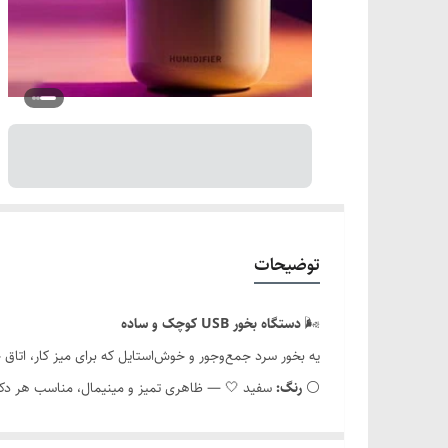
توضیحات
🌬️
دستگاه بخور USB کوچک و ساده
یه بخور سرد جمع‌وجور و خوش‌استایل که برای میز کار، اتاق 
⚪
رنگ:
سفید 🤍 — ظاهری تمیز و مینیمال، مناسب هر دک
📏
ابعاد:
‎۸۰×۸۰×۱۰۰ میلی‌متر — خیلی کوچیک و سبک، جاشو راحت پیدا می‌کنی