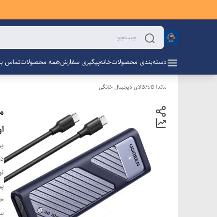
دسته‌بندی محصولات
خانه
پیگیری سفارش
همه محصولات
تماس با 
ماندا کالا
/
کالای دیجیتال خانگی
او
بر
دس
ن
پر
حد
سا