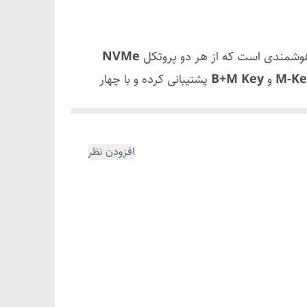
NVMe
M-Ke
و
B+M Key
پشتیبانی کرده و با چهار
مجهز است. فناوری UASP سرعت خواندن و نوشتن را به
افزودن نظر
معمولی عملکرد بهتری ارائه می‌دهد. قابلیت TRIM نیز به سیستم‌عامل اجازه می‌دهد بلوک‌های داده را بهینه
اً از
آلیاژ آلومینیوم
ساخته شده و مانند یک
ه را تضمین کند.
(از mSATA پشتیبانی نمی‌شود).