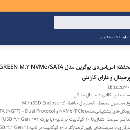
ما
رضایت مشتریان
محفظه اس‌اس‌دی یوگرین مدل EEN M.2 NVMe/SATA
رجینال و دارای گارانتی
ند:
Ugreen
ته‌بندی
:
کالای دیجیتال خانگی
وع محصول
:
محفظه اکسترنال حافظه M.2 (SSD Enclosure)
وتکل‌های پشتیبانی‌شده
:
NVMe (PCIe) و SATA (NGFF) – Dual Protocol
اکثر سرعت انتقال
:
تا 20 گیگابیت بر ثانیه (با پورت USB 3.2 Gen 2×2)
زگاری با سرعت‌های پایین‌تر
:
سازگار با 10 گیگابیت بر ثانیه (USB 3.2 Gen 2)