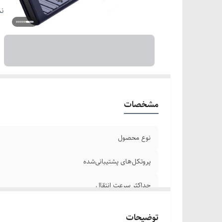
را
نم
سایز
کل
فن
سا
نص
اص
مشخصات
نوع محصول
پروتکل‌های پشتیبانی‌شده
حداکثر سرعت انتقال
سازگاری با سرعت‌های پایین‌تر
توضیحات