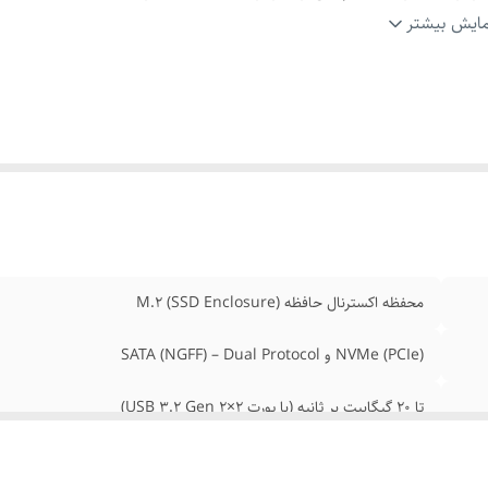
بط اتصال دستگاه
:
USB Type-C
ایش بیشتر
های SSD پشتیبانی‌شده
:
2230 / 2242 / 2260 / 2280
یدهای فیزیکی پشتیبانی‌شده
:
M-Key و B+M Key
اوری‌های بهینه‌سازی
:
پشتیبانی از UASP، دستورات TRIM و S.M.A.R.T
زگاری با سیستم‌عامل‌ها
:
Windows، macOS، Linux، Android
ب و راه‌اندازی
:
Plug & Play (بدون نیاز به نصب درایور)
الت کالا
:
اصل
محفظه اکسترنال حافظه M.2 (SSD Enclosure)
NVMe (PCIe) و SATA (NGFF) – Dual Protocol
تا 20 گیگابیت بر ثانیه (با پورت USB 3.2 Gen 2×2)
سازگار با 10 گیگابیت بر ثانیه (USB 3.2 Gen 2)