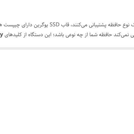
USB Type-C
2230 / 2242 / 2260 / 2280
قاب SSD یوگرین دارای چیپست هوشمندی است که از هر دو پروتکل
ی نمی‌کند حافظه شما از چه نوعی باشد؛ این دستگاه از کلیدهای
y
M-Key و B+M Key
زگار است.
پشتیبانی از UASP، دستورات TRIM و S.M.A.R.T
UASP (USB Attached SCSI 
و دستورات
TRIM
Windows، macOS، Linux، Android
شکل محسوسی افزایش داده و نسبت به USB 
Plug & Play (بدون نیاز به نصب درایور)
اصل
کار با سرعت بالا گرمای زیادی تولید می‌کنند. بدنه این محصول کامل
را به‌صورت مؤثر دفع کرده و عملکرد پایدار و طول عمر بیشتر حافظ
M.2
و
M.2 SATA NGFF
در اندازه‌های
2230، 2242، 2260 و 2280