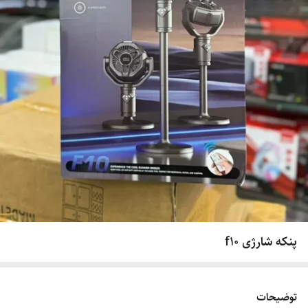
پنکه شارژی f10
توضیحات