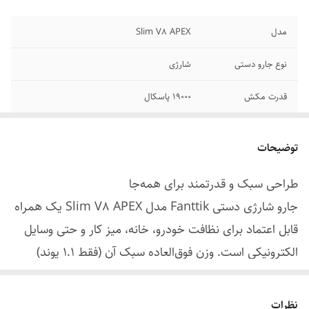
مدل
Slim V8 APEX
نوع جارو دستی
شارژی
قدرت مکش
19000 پاسکال
نوع موتور براشلس
80000 دور در دقیقه
توضیحات
ولتاژ
11.1 ولت
طراحی سبک و قدرتمند برای همه‌جا
توان مصرفی
120 وات
جارو شارژی دستی Fanttik مدل Slim V8 APEX یک همراه
ظرفیت مخزن
120 میلی‌لیتر
قابل اعتماد برای نظافت خودرو، خانه، میز کار و حتی وسایل
الکترونیکی است. وزن فوق‌العاده سبک آن (فقط ۱.۱ پوند)
فیلتر HEPA
قابل شست‌وشو
باعث می‌شود بتوانید به‌راحتی آن را با یک دست استفاده کنید
نوع شارژ
Type-C سریع
و به همه نقاط سخت‌دسترس برسید.
نظرات