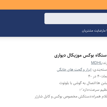
ما
رضایت مشتریان
ستگاه بوکس موزیکال دیواری
ند:
MDHL
ته‌بندی
:
ابزار و گجت های خانگی
عاد
:
۴٠ در ۴٠
شن ها
:
اتصال به گوشی با بلوتوث
نظیم سرعت
:
دارد✅
لام همراه
:
دستکش مخصوص بوکس و کابل شارژر