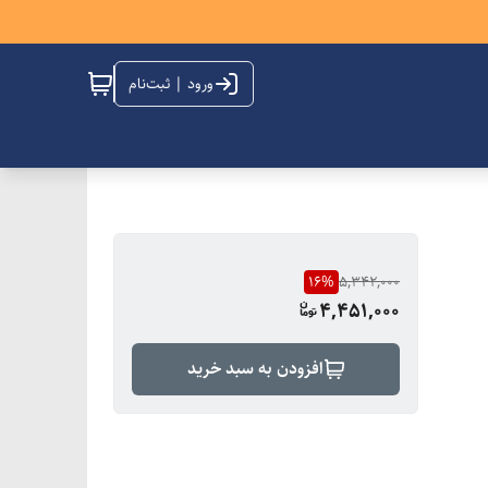
ورود | ثبت‌نام
16
%
5,342,000
4,451,000
افزودن به سبد خرید