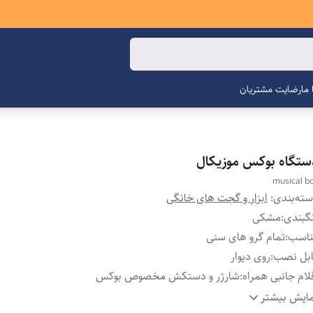
ما
رضایت مشتریان
ستگاه بوکس موزیکال
musical b
ته‌بندی
:
ابزار و گجت های خانگی
گبندی
:
مشکی
ناسب
:
تمام گرو های سنی
ابل نصب
:
روی دیوار
لام جانبی همراه
:
شارژر و دستکش مخصوص بوکس
حه نمایشگر
:
لمسی
ایش بیشتر