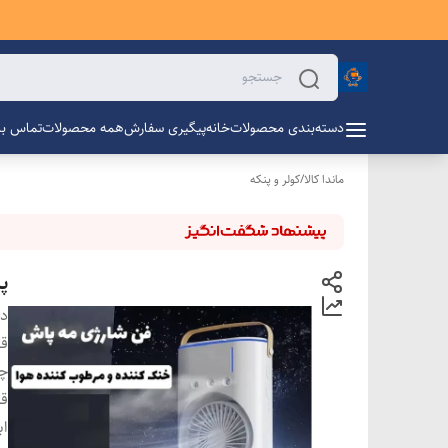
دسته‌بندی محصولات
خانه
پیگیری سفارش
همه محصولات
تماس با 
ماندا کالا
/
کولر و پنکه
پن
دس
قد
چر
ق
اب