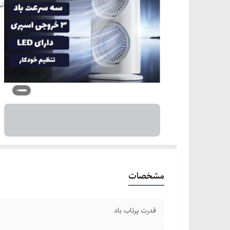
کن
نم
قا
مشخصات
قدرت پرتاب باد