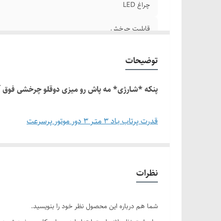
چراغ LED
قابلیت چرخش
ابعاد
توضیحات
کنترل
پنکه *شـارژی* مه پاش رو میزی دوقلو چرخشی فوق 
قابلیت تنظیم سرعت
قدرت پرتاب بـاد 3 متـر 3 دور موتور پرسرعت
کنتــرل دار
دارای چراغ LED هفت رنگ
قابلیت چرخش ۹۰ درجه
نظرات
قابل استفاده برای خوش بو کنندگی محیط
شما هم درباره این محصول نظر خود را بنویسید.
مخصوص روزهای گرم تابستان