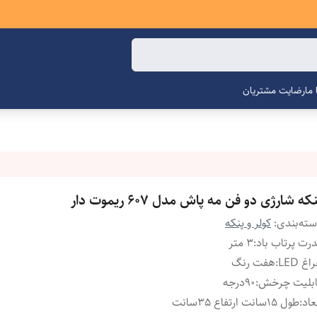
ما
رضایت مشتریان
که شارژی دو فن مه پاش مدل 607 ریموت دار
ته‌بندی
:
کولر و پنکه
رت پرتاب باد
:
3 متر
اغ LED
:
هفت رنگ
ابلیت چرخش
:
90درجه
عاد
:
طول 15سانت ارتفاع 35سانت