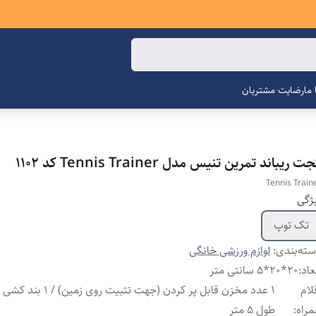
ما
رضایت مشتریان
ت ریباند تمرین تنیس مدل Tennis Trainer کد 1102
Tennis Train
ژگی
تک توپ
ته‌بندی
:
لوازم ورزشی خانگی
عاد
:
20*20*5 سانتی متر
لام
۱ عدد مخزن قابل پر کردن (جهت تثبیت ر
راه
:
طول ۵ متر