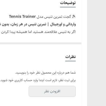
توضیحات
🎾 گجت تمرین تنیس مدل
Tennis Trainer
وارداتی و اورجینال | تمرین تنیس در هر زمان، بدون نی
اگر به تنیس علاقه‌مند هستید اما همیشه پیدا کردن
نیاز به هم‌بازی، تمرینات خودتون رو در هر زمان و مکان
💎 ویژگی‌های محصول:
✅
تمرین بدون نیاز به هم‌بازی
نظرات
توپ به وسیله بند کشی مقاوم به مخزن متصل شده و بع
✅
طراحی هوشمند و پایدار
شما هم درباره این محصول نظر خود را بنویسید.
مخزن این محصول قابلیت پر شدن با آب یا ماسه را دارد
برای ثبت نظر، لازم است ابتدا وارد حساب کاربری خود شوید.
✅
یک عدد توپ + بند کشی ۵ متری
افزودن نظر
در بسته‌بندی این محصول، یک عدد توپ تنیس مقاوم به همراه بند کشی ۵ متری قرار دارد که امکان ت
✅
مناسب برای تمام سنین و سطوح مهارتی