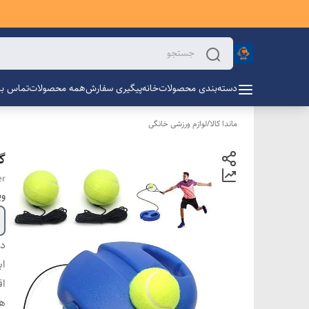
دسته‌بندی محصولات
خانه
پیگیری سفارش
همه محصولات
تماس با 
ماندا کالا
/
لوازم ورزشی خانگی
گج
er
وی
دس
اب
اق
هم