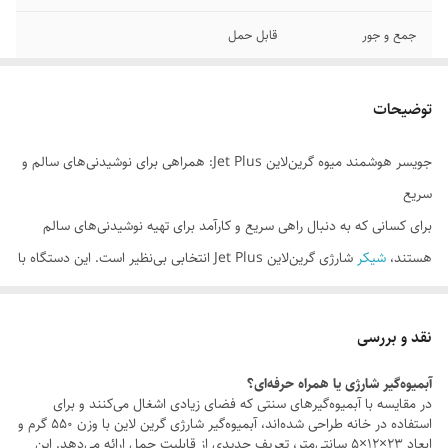
جمع و جور
قابل حمل
بدنه مقاوم
از مواد ایمن غذایی
توضیحات
جویسر هوشمند میوه گرین‌لاین Jet Plus: همراهی برای نوشیدنی‌های سالم و
سریع
برای کسانی که به دنبال راهی سریع و کارآمد برای تهیه نوشیدنی‌های سالم
هستند،
شیکر
شارژی گرین‌لاین Jet Plus انتخابی بی‌نظیر است. این دستگاه با
طراحی هوشمند و عملکرد بی‌عیب، برای آشپزخانه‌های خانگی، سفر، محیط کار
یا حتی گردش‌های کوتاه طراحی شده است. با وزن سبک 550 گرم و ابعاد
نقد و بررسی
جمع‌وجور (23×12×5 سانتی‌متر)، به‌راحتی در هر مکانی همراه شماست و نیاز
آبمیوه‌گیر شارژی یا همراه حرفه‌ای؟
به ابزارهای سنگین و جاگیر را از بین می‌برد.فکر کنید در یک صبح پرکار، در
در مقایسه با آبمیوه‌گیرهای سنتی که فضای زیادی اشغال می‌کنند و برای
فقط 30 ثانیه اسموتی‌ای مغذی آماده کنید یا در یک سفر کوتاه، نوشیدنی
استفاده در خانه طراحی شده‌اند، آبمیوه‌گیر شارژی گرین لاین با وزن 550 گرم و
ابعاد 23×12×5 سانتی‌متر، تعریف جدیدی از قابلیت حمل ارائه می‌دهد. این