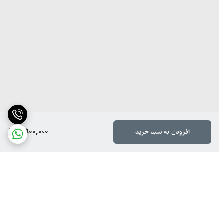
شارژ سریع و استفاده طولانی‌مدت
باتری 4000 میلی‌آمپرساعتی اسموتی‌ساز قابل حمل گرین‌لاین، امکان 20 چرخه
مخلوط کردن را با یک بار شارژ فراهم می‌کند، که برای استفاده‌های مکرر در
طول روز کافی است. شارژ کامل از طریق درگاه
Type-C
تنها 3 تا 5 ساعت
طول می‌کشد، که با توجه به عملکرد قدرتمند دستگاه، زمانی بسیار معقول
است. این ویژگی برای افرادی که همیشه در حال حرکت هستند، یک مزیت
کلیدی محسوب می‌شود.درگاه Type-C همچنین سازگاری بالایی با شارژرهای
مدرن دارد و به شما امکان می‌دهد دستگاه را با کابل‌های استاندارد موجود در
خانه یا محل کار شارژ کنید. هر چرخه مخلوط کردن تنها 30 ثانیه طول
3,900,000
افزودن به سبد خرید
می‌کشد، که به معنای صرفه‌جویی در زمان و انرژی است. این سرعت و کارایی،
Jet Plus را به گزینه‌ای ایده‌آل برای برنامه‌های شلوغ تبدیل کرده است.