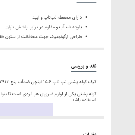
ابعاد
دارای محفظه لپ‌تاپ و آیپد
حجم
پارچه ضدآب و مقاوم در برابر پاشش باران
طراحی ارگونومیک
طراحی ارگونومیک جهت محافظت از ستون فق
دارای جیب های سازماندهی‌شده برای نظم د
مقاوم در برابر
ویدیو محصول
اسفنج‌های قابل تنفس
نقد و بررسی
مناسب برای
کیف کوله پشتی لپ تاپ 15.6 اینچی ضدآب بنج 2913🎒
بند حمل بر روی چمدان
کوله پشتی یکی از لوازم ضروری هر فردی است تا بتوا
استفاده باشد.
سگک‌های قابل تنظیم
جیب مخفی پشتی
نظرات