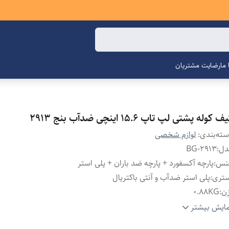
ما
رضایت مشتریان
ف کوله پشتی لپ تاپ 15.6 اینچی ضدآب بنج 2913
ته‌بندی
:
لوازم شخصی
دل
:
BG-2913
نس
:
پارچه آکسفورد + پارچه ضد باران + پلی استر
ستری
:
پلی استر ضدآب و آنتی باکتریال
ن
:
0.88KG
عاد
:
18×30.5×46
ایش بیشتر
جم
:
25 لیتر