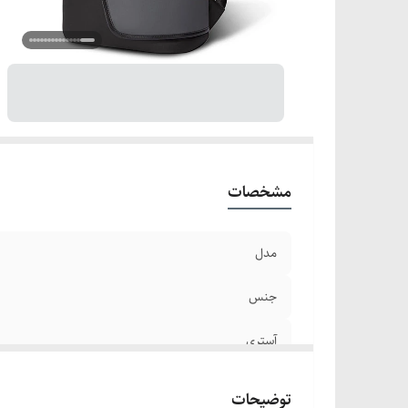
طر
مق
اس
من
بن
سگ
ج
ز
مشخصات
جا
جا
مدل
اب
جنس
آستری
وزن
توضیحات