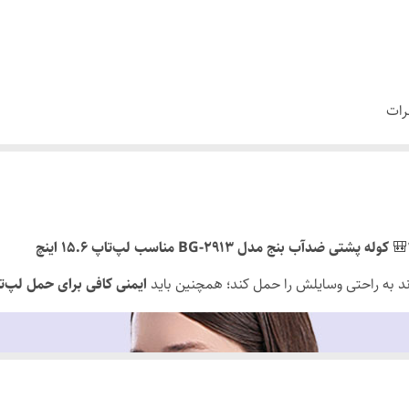
18×30.5×46
25 لیتر
جهت محافظت از ستون فقرات
رات
هی وسایل
آب , خط و خش
پشت کوله و زیر دسته‌ها
لپ تاپ تا 15.6 اینچ , تبلت 12.9 اینچ
کوله پشتی ضدآب بنج مدل BG-2913 مناسب لپ‌تاپ 15.6 اینچ
دارد
ند به راحتی وسایلش را حمل کند؛ همچنین باید
ایمنی کافی برای حمل لپ‌ت
دارد
دارد