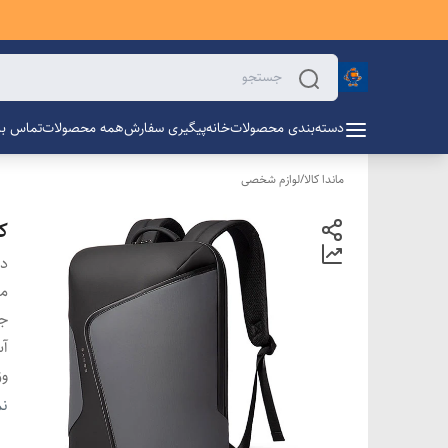
دسته‌بندی محصولات
خانه
پیگیری سفارش
همه محصولات
تماس با 
ماندا کالا
/
لوازم شخصی
کی
دس
م
ج
آ
وز
اب
نم
ح