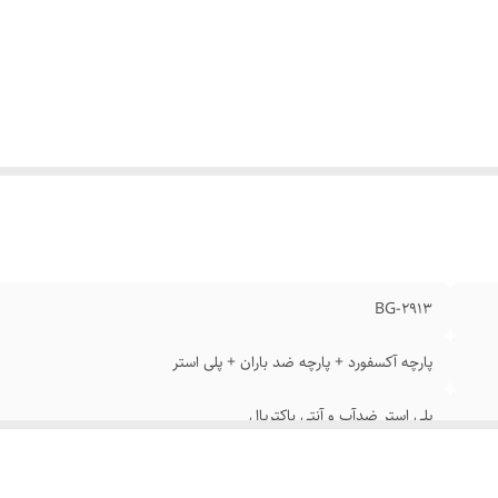
احی ارگونومیک
:
جهت محافظت از ستون فقرات
اوم در برابر
:
آب , خط و خش
فنج‌های قابل تنفس
:
پشت کوله و زیر دسته‌ها
اسب برای
:
لپ تاپ تا 15.6 اینچ , تبلت 12.9 اینچ
د حمل بر روی چمدان
:
دارد
ک‌های قابل تنظیم
:
دارد
یب مخفی پشتی
:
دارد
یپ
:
YKK ژاپن
 کلیدی
:
دارد
 کارتی روی دسته
:
دارد
BG-2913
عاد محفظه لپ تاپ
:
3.5×27×40
پارچه آکسفورد + پارچه ضد باران + پلی استر
پلی استر ضدآب و آنتی باکتریال
0.88KG