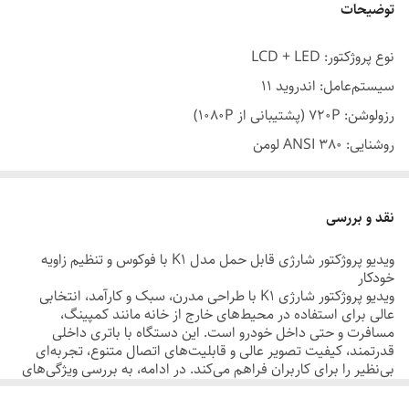
توضیحات
نوع پروژکتور: LCD + LED
سیستم‌عامل: اندروید 11
رزولوشن: 720P (پشتیبانی از 1080P)
روشنایی: 380 ANSI لومن
کنتراست: 5000:1
باتری: 5200mAh
نقد و بررسی
وزن: 1.5 کیلوگرم
ویدیو پروژکتور شارژی قابل حمل مدل K1 با فوکوس و تنظیم زاویه
عمر لامپ:50,000 ساعت
خودکار
زبان‌های پشتیبانی: 23 زبان
ویدیو پروژکتور شارژی K1 با طراحی مدرن، سبک و کارآمد، انتخابی
عالی برای استفاده در محیط‌های خارج از خانه مانند کمپینگ،
مسافرت و حتی داخل خودرو است. این دستگاه با باتری داخلی
قدرتمند، کیفیت تصویر عالی و قابلیت‌های اتصال متنوع، تجربه‌ای
بی‌نظیر را برای کاربران فراهم می‌کند. در ادامه، به بررسی ویژگی‌های
کلیدی این پروژکتور می‌پردازیم.
ویژگی‌های برجسته پروژکتور K1 برای محیط‌های خارج از خانه