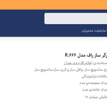
ما
رضایت مشتریان
گر ساز راف مدل R.666
ته‌بندی
:
لوازم کاربردی منزل
ع ساندویچ ساز، وافل ساز و کرپ ساز
:
ساندویچ ساز
کانات
:
بازشوندگی
داد صفحه
:
دو عدد
داد خانه
:
دو عدد
داد درگاه ساندویچ‌ سه‌گوش
:
چهار عدد
ایش بیشتر
تگاه آماده‌سازی غذا
:
تابه نچسب