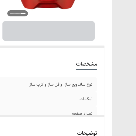
سی
د
جن
حد
نو
ط
وز
اب
مشخصات
نوع ساندویچ ساز، وافل ساز و کرپ ساز
امکانات
تعداد صفحه
تعداد خانه
توضیحات