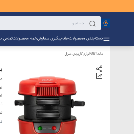
دسته‌بندی محصولات
خانه
پیگیری سفارش
همه محصولات
تماس با 
ماندا کالا
/
لوازم کاربردی منزل
بر
دس
نو
ام
تع
تع
تع
نم
دس