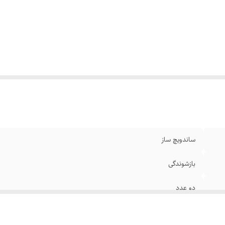
ستم ایمنی
:
سیستم قطع خودکار
ستگاه نمایش وضعیت
:
نشانگر LED
س صفحات ساندویچ ساز، وافل ساز و کرپ ساز
:
صفحات گریل نچسب
اکثر توان مصرفی
:
600
ع
:
برقی
ول سیم
:
50 سانت سانتی متر
ن
:
2000 گرم
عاد
:
16*20* 13 سانتی‌متر
ساندویچ ساز
بازشوندگی
دو عدد
دو عدد