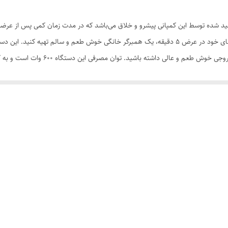
چهار عدد
 از جدیدترین محصولات تولید شده توسط این کمپانی پیشرو و خلاق می‌باشد که در مدت زمان کمی پ
تابه نچسب
دستگاه شما می‌توانید برای صبحانه یا عصرانه و میان وعده‌های خود در عرض 5 دقیقه، یک همبرگر خانگی 
سطح، خوراکی مورد علاقه خود را طبخ و ترک
سیستم قطع خودکار
گاه میتوان برای نظافت به راحتی قطعات را جدا کرد. در مجموع اگر به دنبال یک د
نشانگر LED
صفحات گریل نچسب
600
برقی
50 سانت سانتی متر
2000 گرم