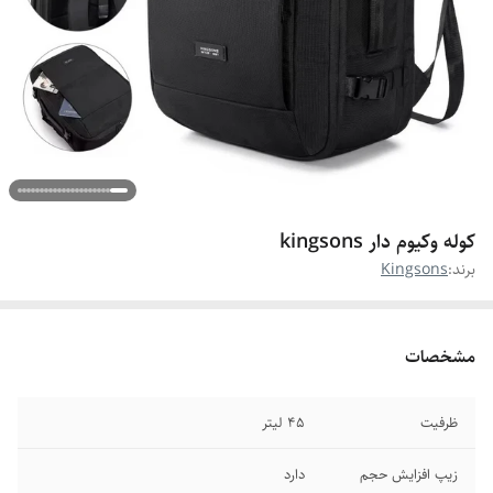
کوله وکیوم دار kingsons
برند:
Kingsons
مشخصات
ظرفیت
45 لیتر
زیپ افزایش حجم
دارد