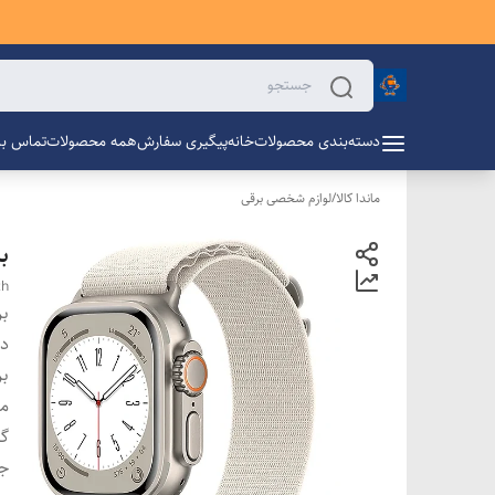
دسته‌بندی محصولات
خانه
پیگیری سفارش
همه محصولات
تماس با 
ماندا کالا
/
لوازم شخصی برقی
بن
ch
بر
دس
بر
م
گا
ج