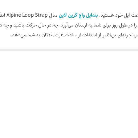
اپل واچ با سایزهای42/44/45/49mm
اعت اپل خود هستید،
بنداپل واچ گرین لاین
مدل p
ساخته شده از مواد با کیفیت و مقاوم (نایلون بافتنی مقاوم)
و تجربه‌ای بی‌نظیر از استفاده از ساعت هوشمندتان به شما می‌دهد.
سازگار با تمامی مدل‌های اپل واچ (سری 1 تا 8)
طراحی ارگونومیک برای راحتی بیشتر در استفاده طولانی مدت
ن Alpine Loop به‌طور خاص برای راحتی در استفاده طولانی مدت طراحی شده است. این بند با
طراحی شیک، مدرن و مناسب برای استفاده روزمره و رسمی
احتی بالا باعث می‌شود این بند برای کسانی که ساعت خود را به مدت طولان
مقاوم در برابر سایش و فشار، دوام بالا در استفاده طولانی مدت
ست که نه تنها استحکام و مقاومت در برابر سایش را تضمین می‌کند، بلکه طول
ضدآب و قابل شستشو، تمیز کردن آسان
‌های روزمره و محیط‌های بیرونی، تبدیل می‌کند.
قفل مخصوص برای تنظیم دقیق طول بند بر اساس اندازه مچ دست
ن لاین مدل Alpine Loop با طراحی شیک و جذاب خود، به ساعت اپل شما ظاهری لوکس و متفاوت می
تان هماهنگ کنید. همچنین، طراحی آن به گونه‌ای است که هم برای محیط