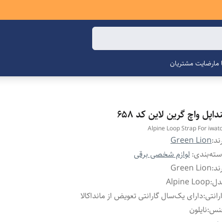
ما
رضایت مشتریان
داپل واچ گرین لاین کد ۶۵۸
Alpine Loop Strap For iwat
ند:
Green Lion
ته‌بندی
:
لوازم شخصی برقی
ند
:
Green Lion
دل
:
Alpine Loop
رانتی
:
دارای یک‌سال گارانتی تعویض از مانداکالا
نس
:
نایلون