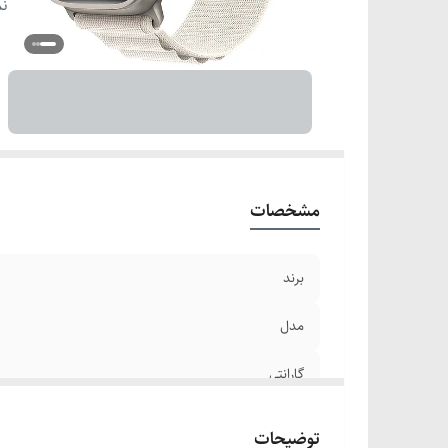
سا
نم
مو
سا
را
م
ط
طو
ق
مشخصات
ان
برند
مدل
گارانتی
جنس
توضیحات