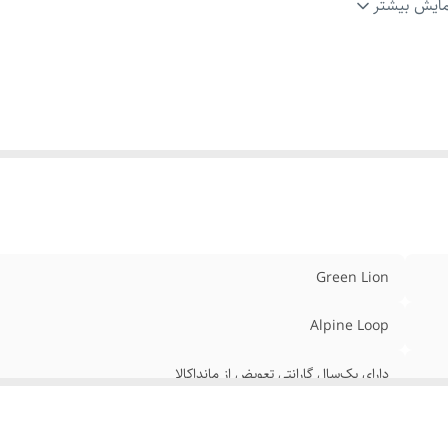
زگاری
:
اپل واچ با سایزهای42/44/45/49mm
ایش بیشتر
اد ساخت
:
ساخته شده از مواد با کیفیت و مقاوم (نایلون بافتنی مقاوم)
زگاری با مدل‌های مختلف
:
سازگار با تمامی مدل‌های اپل واچ (سری 1 تا 8)
حتی در استفاده طولانی
طراحی ارگونومیک برای راحتی بیشتر در استفاد
دت
:
مدت
راحی
:
طراحی شیک، مدرن و مناسب برای استفاده روزمره و رسمی
ل عمر
:
مقاوم در برابر سایش و فشار، دوام بالا در استفاده طولانی مدت
ابلیت شستشو
:
ضدآب و قابل شستشو، تمیز کردن آسان
دازه قابل تنظیم
:
قفل مخصوص برای تنظیم دقیق طول بند بر اساس اندازه
Green Lion
Alpine Loop
دارای یک‌سال گارانتی تعویض از مانداکالا
نایلون