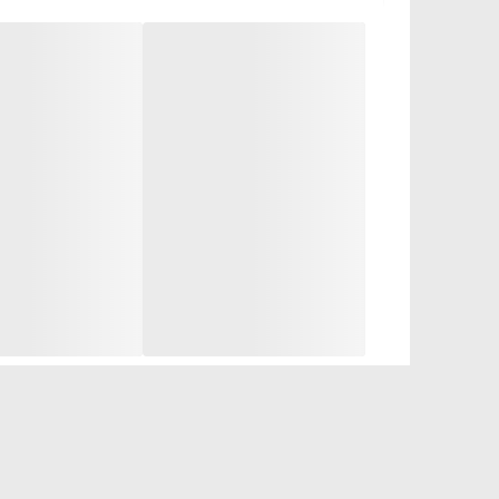
باتری لیتیومی قابل شارژ USB با 50 ساعت استفاده
مواد سیلیکونی سازگار با پوست و ضد حساسی
طراحی گردنبند ضد لغزش