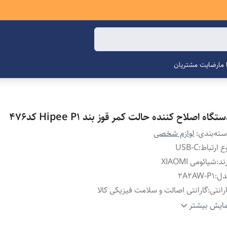
ما
رضایت مشتریان
تگاه اصلاح کننده حالت کمر قوز بند Hipee P1 کد476
ته‌بندی
:
لوازم شخصی
ع ارتباط
:
USB-C
ند
:
شیائومی XIAOMI
دل
:
2A2AW-P1
رانتی
:
گارانتی اصالت و سلامت فیزیکی کالا
نس
:
مواد سیلیکونی سازگار با پوست
ایش بیشتر
ت زمان شارژ
:
1.5 ساعت