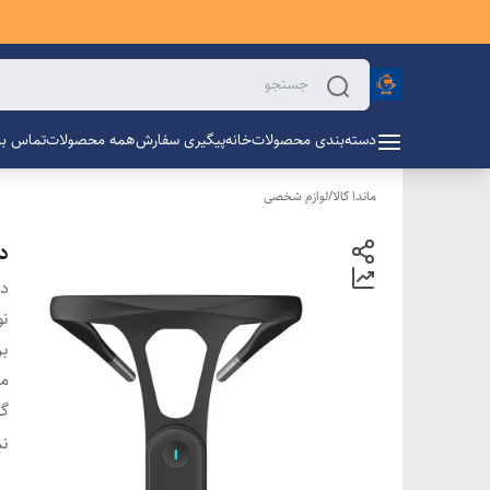
دسته‌بندی محصولات
خانه
پیگیری سفارش
همه محصولات
تماس با 
ماندا کالا
/
لوازم شخصی
دس
دس
نو
بر
م
گا
ج
نم
مد