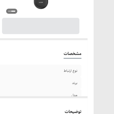
نو
زم
وز
مشخصات
نوع ارتباط
برند
مدل
گارانتی
توضیحات