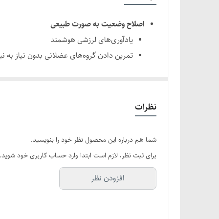
جنس
اصلاح وضعیت به صورت طبیعی
مدت زمان شارژ
یادآوری‌های لرزشی هوشمند
تمرین دادن گروه‌های عضلانی بدون نیاز به ن
نوع باتری
طراحی ساده و کاربردی
زمان استفاده با یک بار شارژ
وزن سبک 60 گرم
قابل استفاده در خانه، دفتر، مدرسه، کتابخانه 
وزن
نظرات
حمل آسان در کیف دستی، جیب یا کیف لپ‌تا
کنترل از طریق اپلیکیشن رایگان
شما هم درباره این محصول نظر خود را بنویسید.
دانلود اپلیکیشن POSTURE UP از اپل یا گوگل پلی
برای ثبت نظر، لازم است ابتدا وارد حساب کاربری خود شوید.
اتصال به گوشی از طریق بلوتوث
افزودن نظر
تنظیم حالت‌های یادآوری و زمان تأخیر
حالت فیلتر هوشمند برای لغو یادآوری‌های غی
باتری قابل شارژ USB و مواد سازگار با پوست