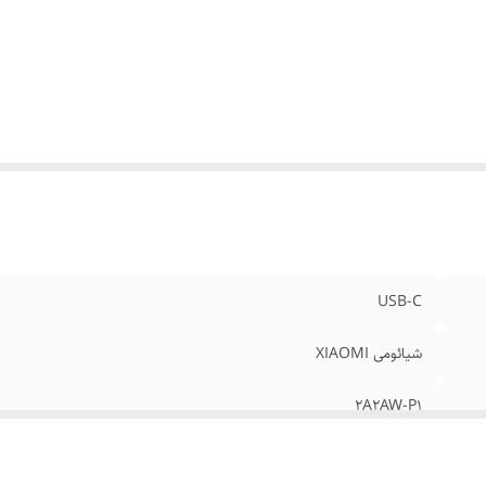
ع باتری
:
لیتیومی
ان استفاده با یک بار شارژ
:
50 ساعت
ن
:
2.2 اونس
USB-C
شیائومی XIAOMI
2A2AW-P1
گارانتی اصالت و سلامت فیزیکی کالا