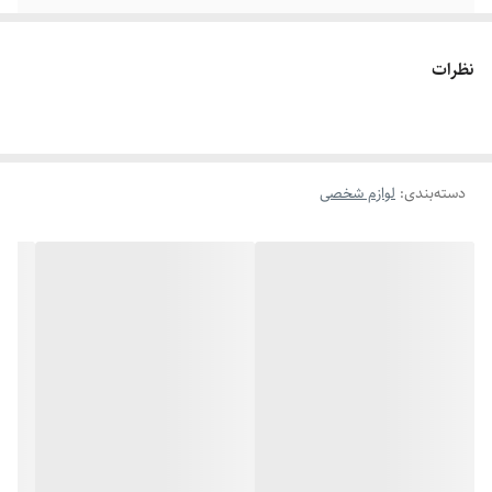
ابعاد
185 × 65 × 210 میلی‌متر
نظرات
ظرفیت اثر انگشت
پشتیبانی از 10 اثر انگشت مختلف
وزن
450 گرم
دسته‌بندی
:
لوازم شخصی
رنگ
مشکی