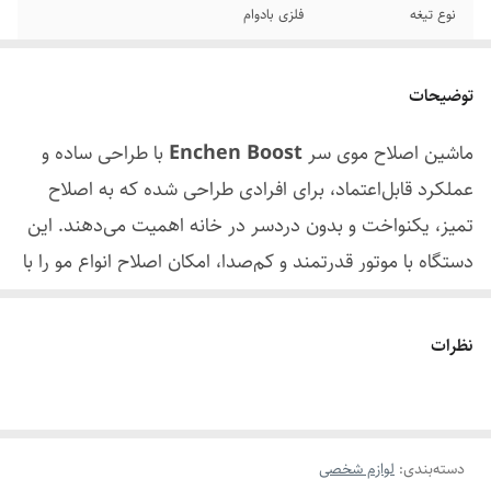
نوع تیغه
فلزی بادوام
عملکرد موتور
قدرتمند و کم‌صدا
توضیحات
منبع تغذیه
باتری شارژی
ماشین اصلاح موی سر
Enchen Boost
با طراحی ساده و
مدت استفاده
مناسب اصلاح کامل
عملکرد قابل‌اعتماد، برای افرادی طراحی شده که به اصلاح
طراحی
ارگونومیک
تمیز، یکنواخت و بدون دردسر در خانه اهمیت می‌دهند. این
دستگاه با موتور قدرتمند و کم‌صدا، امکان اصلاح انواع مو را با
کاربرد
اصلاح موی سر
حداقل کشیدگی و گیرکردن فراهم می‌کند.
مناسب برای
استفاده خانگی و شخصی
تیغه‌های دقیق و بادوام این مدل به اصلاح یکنواخت کمک
نظرات
کرده و قابلیت استفاده طولانی‌مدت با باتری شارژی، آن را به
گزینه‌ای مناسب برای استفاده شخصی و حتی سفر تبدیل
کرده است. طراحی خوش‌دست و وزن مناسب باعث می‌شود
دسته‌بندی
:
لوازم شخصی
کنترل دستگاه هنگام اصلاح آسان بوده و نتیجه‌ای مرتب و