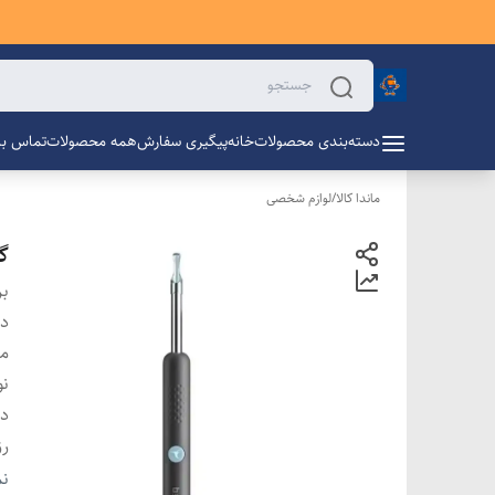
دسته‌بندی محصولات
خانه
پیگیری سفارش
همه محصولات
تماس با 
ماندا کالا
/
لوازم شخصی
گو
بر
دس
م
نو
دو
رز
سا
نم