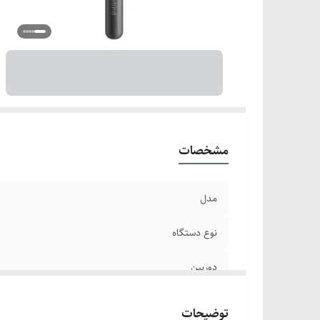
من
ات
ن
کا
من
مشخصات
مدل
نوع دستگاه
دوربین
رزولوشن تصویر
توضیحات