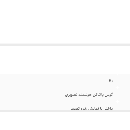
بع تغذیه
:
باتری قابل شارژ
صال
:
بی‌سیم (Wi-Fi)
وع سری
:
سیلیکونی نرم
ربرد
:
مشاهده و تمیزکاری گوش
اسب برای
:
استفاده شخصی و خانگی
R1
گوش پاک‌کن هوشمند تصویری
داخلی با نمایش زنده تصویر
HD (1080p)