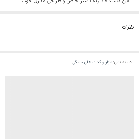
این دستگاه با رنگ سبز خاص و طراحی مدرن خود،
نه‌تنها فضای اطراف را خوشبو می‌کند، بلکه به زیبایی دکور
نیز می‌افزاید.
نظرات
با ظرفیت بالای ۵۰۰ میلی‌لیتر، دستگاه قادر است فضای تا
۳۰ متر مربع را با رایحه خاص آگلاوود (Agilawood) پر
کند. این رایحه عمیق و شرقی، حس آرامش، اصالت و
دسته‌بندی
:
ابزار و گجت های خانگی
انرژی مثبت را در فضا پخش می‌کند.
کنترل لمسی باعث شده استفاده از دستگاه ساده و
لذت‌بخش باشد. همچنین با داشتن سه حالت اسپری
(پیوسته، قوی، ضعیف)، می‌توانید شدت پخش رایحه را
کاملا بر اساس سلیقه خود تنظیم کنید. نشانگر LED روی
دستگاه، وضعیت باتری را نمایش می‌دهد و تجربه‌ای