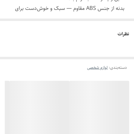
بدنه از جنس ABS مقاوم — سبک و خوش‌دست برای
استفاده روزمره.
موتور با سرعت 6500 دور در دقیقه (RPM) و توان 5 وات
نظرات
— اصلاح نسبتاً سریع و کارآمد.
باتری داخلی 500 mAh قابل شارژ — تا حدود ۶۰ دقیقه
زمان استفاده پس از شارژ کامل.
شارژ با درگاه USB-C — شارژ راحت و مدرن.
دسته‌بندی
:
لوازم شخصی
مقاومت در برابر آب با استاندارد IPX7 — امکان استفاده
در حالت خشک یا مرطوب (مثلاً در حمام).
همراه با شانه‌ قابل تنظیم برای تنظیم طول اصلاح بر
حسب نیاز.
نمایشگر LED برای اطلاع از وضعیت باتری و ساده‌تر
کردن استفاده.