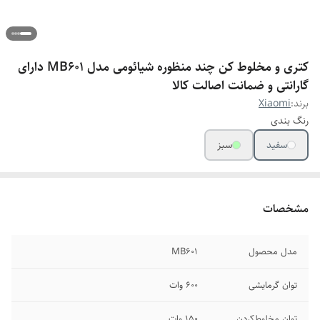
کتری و مخلوط کن چند منظوره شيائومی مدل MB601 دارای
گارانتی و ضمانت اصالت کالا
برند:
Xiaomi
رنگ بندی
سفید
سبز
مشخصات
مدل محصول
MB601
توان گرمایشی
600 وات
توان مخلوط‌کردن
150 وات