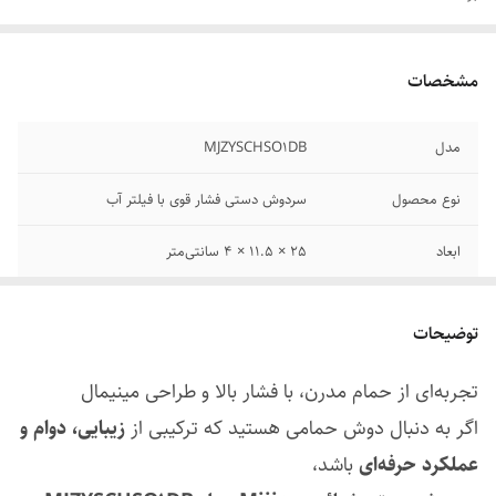
مشخصات
مدل
MJZYSCHSO1DB
نوع محصول
سردوش دستی فشار قوی با فیلتر آب
ابعاد
25 × 11.5 × 4 سانتی‌متر
وزن خالص
185 گرم
توضیحات
جنس بدنه
پلاستیک فشرده مقاوم در برابر حرارت و رطوبت
تجربه‌ای از حمام مدرن، با فشار بالا و طراحی مینیمال
ورودی آب
استاندارد ۴ نقطه‌ای (جهانی)
اگر به دنبال دوش حمامی هستید که ترکیبی از
زیبایی، دوام و
تعداد حالت آب
۳ حالت (بارانی، بادامکی، ترکیبی)
عملکرد حرفه‌ای
باشد،