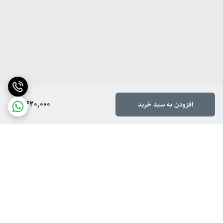
4,420,000
افزودن به سبد خرید
حالت بارانی (Rain Mode):
پخش یکنواخت آب برای
برگشت به بالا
حس آرامش و لطافت.