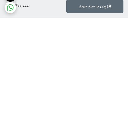
دسترسی کامل به تمام نقاط دهان:
سری‌های دستگاه
7,300,000
افزودن به سبد خرید
قابلیت
چرخش ۳۶۰ درجه
دارند که امکان دسترسی آسان
به تمام نواحی دهان، از جمله دندان‌های عقبی را فراهم
می‌کند.
طراحی کاربرپسند:
مخزن آب بزرگ
۳۰۰ میلی‌لیتری
به
راحتی جدا شده و پر می‌شود و برای یک جلسه کامل
شستشو کافی است.
برگشت به بالا
ارسال ویژه
پشتیبانی از ۸ تا ۱۴