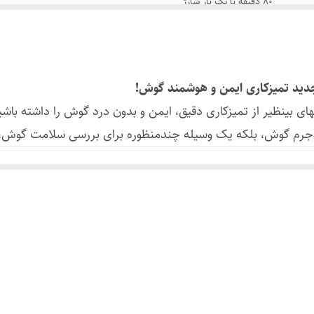
۸۰ دقیقه با یک بار شارژ
۵۰ دقیقه با شارژر Type-C
۵V / 0.5A (سازگار با تمام شارژرها)
۱۰ تا ۵۰ درجه سانتیگراد
های بینظیر از تمیزکاری دقیق، ایمن و بدون درد گوش را داشته باشید
ردن جرم گوش، بلکه یک وسیله چندمنظوره برای بررسی سلامت گوش،
Heifeng Zhizao (Shenzhen) Technology
1080 با وضوح Full HD.
ی گوش!
۸۰ دقیقه استفاده مداوم با تنها ۵۰ دقیقه شارژ!
بدنه ضد آب IP67 با قابلیت شستشو با الکل.
ی موبایل از طریق اتصال بیسیم.