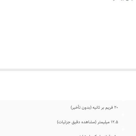
ای کاری
:
۱۰ تا ۵۰ درجه سانتیگراد
زنده
:
Heifeng Zhizao (Shenzhen) Technology
فیت تصویر
:
1080 با وضوح Full HD.
ان استفاده مداوم
:
۸۰ دقیقه استفاده مداوم با تنها ۵۰ دقیقه شارژ!
د آب
:
بدنه ضد آب IP67 با قابلیت شستشو با الکل.
۲۰ فریم بر ثانیه (بدون تأخیر)
۱۲.۵ میلیمتر (مشاهده دقیق جزئیات)