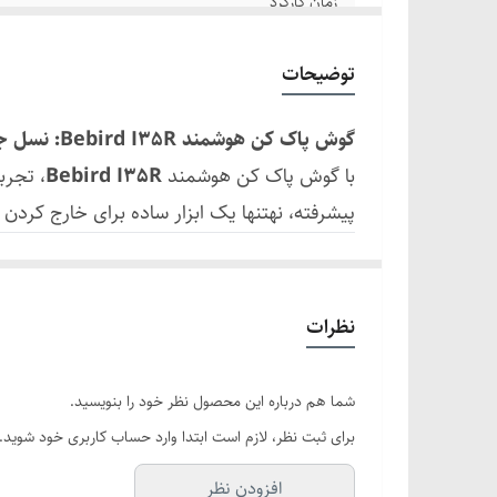
زمان کارکرد
زمان شارژ
توضیحات
جریان ورودی
گوش پاک کن هوشمند Bebird I35R: نسل جدید تمیزکاری ایمن و هوشمند گوش!
دمای کاری
با گوش پاک کن هوشمند
Bebird I35R
، تجرب
پیشرفته، نهتنها یک ابزار ساده برای خارج ک
سازنده
ویژگیهای کلیدی Bebird I35R:
کیفیت تصویر
دوربین ۱۰ مگاپیکسلی + ۶ LED پرنور
تصاویر
HD 1080P
با وضوح بالا از مجرا
زمان استفاده مداوم
نظرات
نورپردازی حرفهای با ۶ چراغ LED برای مشاهده دقیق حتی در تاریکترین نقاط.
ضد آب
لنز انعطافپذیر با فناوری ۲۰۲۴ برای دسترسی آسان به مجراهای باریک و پیچیده بدون آسیبرسانی.
شما هم درباره این محصول نظر خود را بنویسید.
طراحی سهکاره (۳-in-1)
:
برای ثبت نظر، لازم است ابتدا وارد حساب کاربری خود شوید.
اندوسکوپ
: مشاهده زنده تصاویر گوش رو
افزودن نظر