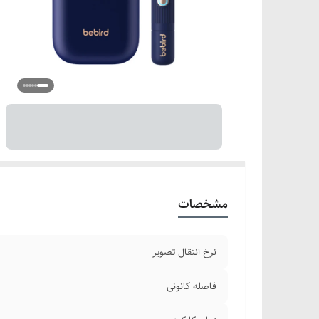
دم
سا
کی
زم
ض
مشخصات
نرخ انتقال تصویر
فاصله کانونی