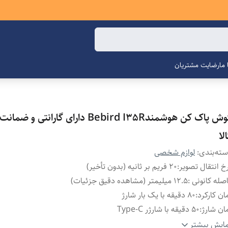
ما
رضایت مشتریان
گوش پاک کن هوشمندBebird I35R دارای گارانتی 
لا
ته‌بندی
:
لوازم شخصی
خ انتقال تصویر
:
۲۰ فریم بر ثانیه (بدون تأخیر)
صله کانونی
:
۱۲.۵ میلیمتر (مشاهده دقیق جزئیات)
ان کارکرد
:
۸۰ دقیقه با یک بار شارژ
ان شارژ
:
۵۰ دقیقه با شارژر Type-C
یان ورودی
:
۵V / 0.5A (سازگار با تمام شارژرها)
ایش بیشتر