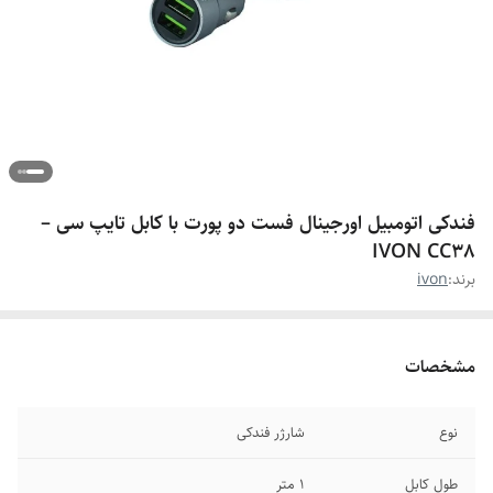
فندکی اتومبیل اورجینال فست دو‌ پورت با کابل تایپ سی –
IVON CC38
برند:
ivon
مشخصات
نوع
شارژر فندکی
طول کابل
1 متر